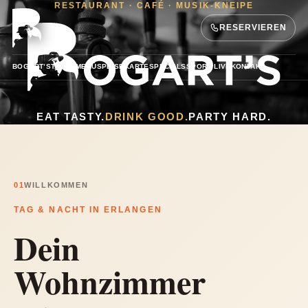
RESTAURANT · CAFÉ · MUSIK-KNEIPE
RESERVIEREN
BOGART’S
TAGESMENÜ
SPEISEKARTE
SPECIALS
SPORT LIVE
KONTAKT
EAT TASTY.
DRINK GOOD.
PARTY HARD.
01
WILLKOMMEN
TAG & NACHT IN ERLANGEN
Dein
Wohnzimmer